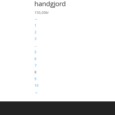
handgjord
150,00
kr
←
1
2
3
…
5
6
7
8
9
10
→