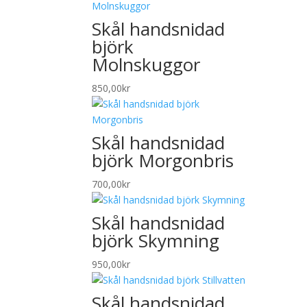
Skål handsnidad
björk
Molnskuggor
850,00
kr
Skål handsnidad
björk Morgonbris
700,00
kr
Skål handsnidad
björk Skymning
950,00
kr
Skål handsnidad