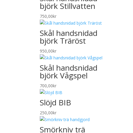
björk Stillvatten
750,00
kr
Skål handsnidad
björk Träröst
950,00
kr
Skål handsnidad
björk Vågspel
700,00
kr
Slöjd BIB
250,00
kr
Smörkniv trä