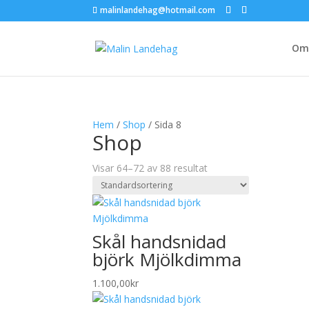
malinlandehag@hotmail.com
Om 
Hem
/
Shop
/ Sida 8
Shop
Visar 64–72 av 88 resultat
Skål handsnidad
björk Mjölkdimma
1.100,00
kr