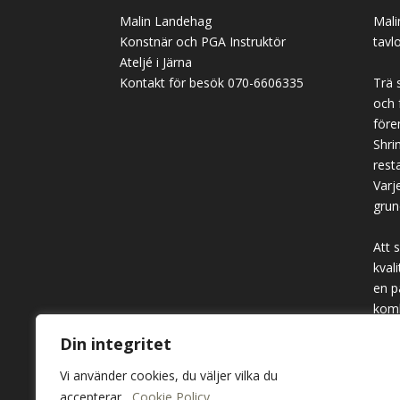
Malin Landehag
Mali
Konstnär och PGA Instruktör
tavl
Ateljé i Järna
Kontakt för besök 070-6606335
Trä 
och 
före
Shrin
rest
Varj
grun
Att 
kval
en p
komb
och 
Din integritet
och 
axpl
Vi använder cookies, du väljer vilka du
accepterar.
Cookie Policy