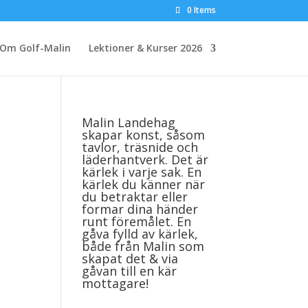
0 Items
Om Golf-Malin
Lektioner & Kurser 2026
Malin Landehag
skapar konst, såsom
tavlor, träsnide och
läderhantverk. Det är
kärlek i varje sak. En
kärlek du känner när
du betraktar eller
formar dina händer
runt föremålet. En
gåva fylld av kärlek,
både från Malin som
skapat det & via
gåvan till en kär
mottagare!