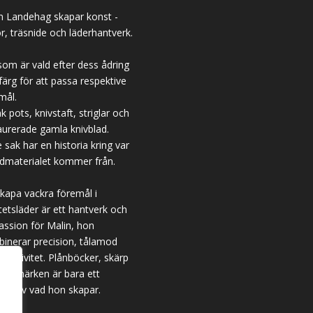
n Landehag skapar konst -
or, träsnide och läderhantverk.
som är vald efter dess ådring
färg för att passa respektive
mål.
k pots, knivstaft, striglar och
aurerade gamla knivblad.
e sak har en historia kring var
dmaterialet kommer från.
skapa vackra föremål i
itetsläder är ett hantverk och
assion för Malin, hon
inerar precision, tålamod
kreativitet. Plånböcker, skärp
bokmärken är bara ett
ock av vad hon skapar.