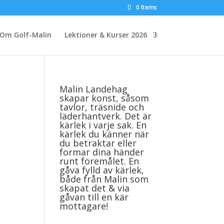
0 Items
Om Golf-Malin
Lektioner & Kurser 2026
Malin Landehag
skapar konst, såsom
tavlor, träsnide och
läderhantverk. Det är
kärlek i varje sak. En
kärlek du känner när
du betraktar eller
formar dina händer
runt föremålet. En
gåva fylld av kärlek,
både från Malin som
skapat det & via
gåvan till en kär
mottagare!