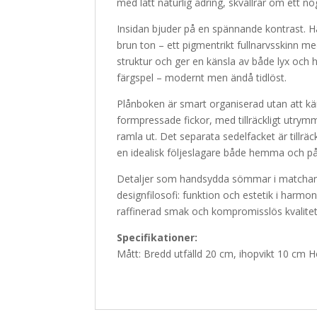
med lätt naturlig ådring, skvallrar om ett n
Insidan bjuder på en spännande kontrast. 
brun ton – ett pigmentrikt fullnarvsskinn me
struktur och ger en känsla av både lyx och 
färgspel – modernt men ändå tidlöst.
Plånboken är smart organiserad utan att kän
formpressade fickor, med tillräckligt utrymm
ramla ut. Det separata sedelfacket är tillräck
en idealisk följeslagare både hemma och på
Detaljer som handsydda sömmar i matchande
designfilosofi: funktion och estetik i harmo
raffinerad smak och kompromisslös kvalitet
Specifikationer:
Mått: Bredd utfälld 20 cm, ihopvikt 10 cm 