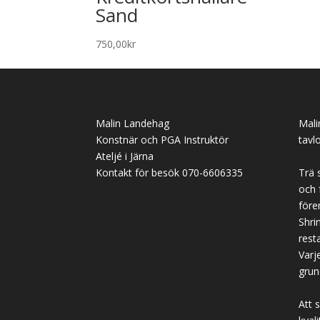
Sand
750,00
kr
Malin Landehag
Mali
Konstnär och PGA Instruktör
tavl
Ateljé i Järna
Kontakt för besök 070-6606335
Trä 
och 
före
Shrin
rest
Varj
grun
Att 