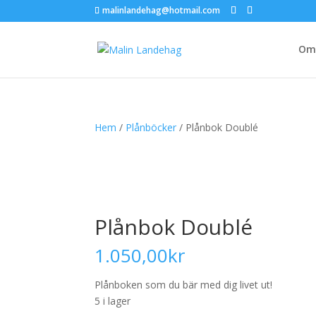
malinlandehag@hotmail.com
Om 
Hem
/
Plånböcker
/ Plånbok Doublé
Plånbok Doublé
1.050,00
kr
Plånboken som du bär med dig livet ut!
5 i lager