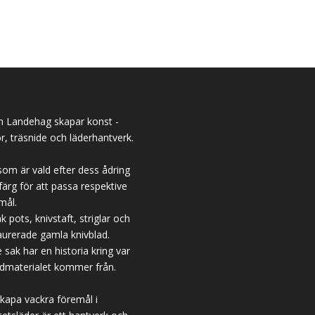
n Landehag skapar konst -
or, träsnide och läderhantverk.
som är vald efter dess ådring
färg för att passa respektive
mål.
k pots, knivstaft, striglar och
aurerade gamla knivblad.
e sak har en historia kring var
dmaterialet kommer från.
skapa vackra föremål i