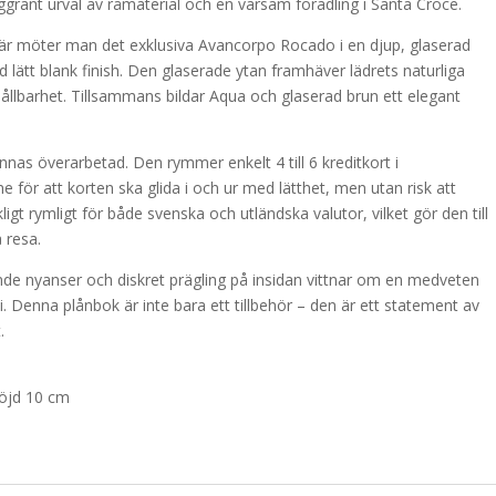
oggrant urval av råmaterial och en varsam förädling i Santa Croce.
Här möter man det exklusiva Avancorpo Rocado i en djup, glaserad
d lätt blank finish. Den glaserade ytan framhäver lädrets naturliga
hållbarhet. Tillsammans bildar Aqua och glaserad brun ett elegant
nas överarbetad. Den rymmer enkelt 4 till 6 kreditkort i
e för att korten ska glida i och ur med lätthet, men utan risk att
ligt rymligt för både svenska och utländska valutor, vilket gör den till
 resa.
 nyanser och diskret prägling på insidan vittnar om en medveten
ni. Denna plånbok är inte bara ett tillbehör – den är ett statement av
.
Höjd 10 cm