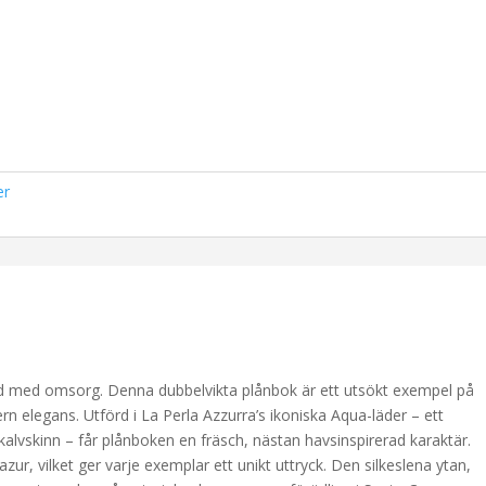
er
ord med omsorg. Denna dubbelvikta plånbok är ett utsökt exempel på
n elegans. Utförd i La Perla Azzurra’s ikoniska Aqua-läder – ett
t kalvskinn – får plånboken en fräsch, nästan havsinspirerad karaktär.
azur, vilket ger varje exemplar ett unikt uttryck. Den silkeslena ytan,