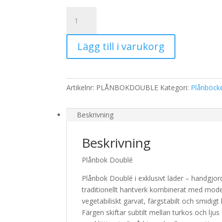
Plånbok
Doublé
mängd
Lägg till i varukorg
Artikelnr:
PLÅNBOKDOUBLE
Kategori:
Plånböck
Beskrivning
Beskrivning
Plånbok Doublé
Plånbok Doublé i exklusivt läder – handgj
traditionellt hantverk kombinerat med moder
vegetabiliskt garvat, färgstabilt och smidig
Färgen skiftar subtilt mellan turkos och ljus 