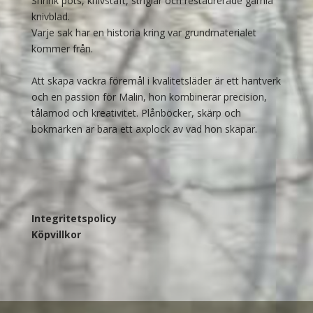
Shrink pots, knivstaft, striglar och restaurerade gamla
knivblad.
Varje sak har en historia kring var grundmaterialet
kommer från.
Att skapa vackra föremål i kvalitetsläder är ett hantverk
och en passion för Malin, hon kombinerar precision,
tålamod och kreativitet. Plånböcker, skärp och
bokmärken är bara ett axplock av vad hon skapar.
Integritetspolicy
Köpvillkor