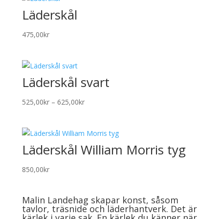
Läderskål
475,00
kr
Läderskål svart
Prisintervall:
525,00
kr
–
625,00
kr
525,00kr
till
625,00kr
Läderskål William Morris tyg
850,00
kr
Malin Landehag skapar konst, såsom
tavlor, träsnide och läderhantverk. Det är
kärlek i varje sak. En kärlek du känner när