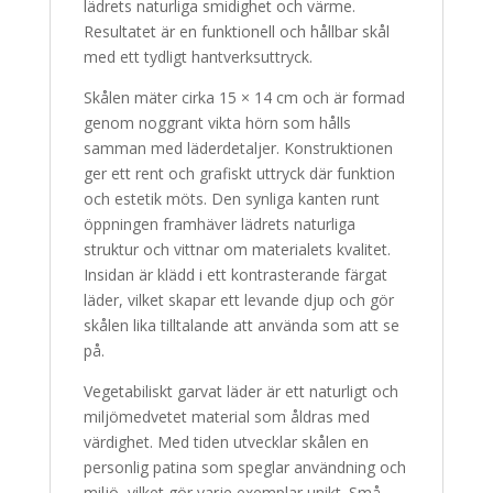
lädrets naturliga smidighet och värme.
Resultatet är en funktionell och hållbar skål
med ett tydligt hantverksuttryck.
Skålen mäter cirka 15 × 14 cm och är formad
genom noggrant vikta hörn som hålls
samman med läderdetaljer. Konstruktionen
ger ett rent och grafiskt uttryck där funktion
och estetik möts. Den synliga kanten runt
öppningen framhäver lädrets naturliga
struktur och vittnar om materialets kvalitet.
Insidan är klädd i ett kontrasterande färgat
läder, vilket skapar ett levande djup och gör
skålen lika tilltalande att använda som att se
på.
Vegetabiliskt garvat läder är ett naturligt och
miljömedvetet material som åldras med
värdighet. Med tiden utvecklar skålen en
personlig patina som speglar användning och
miljö, vilket gör varje exemplar unikt. Små