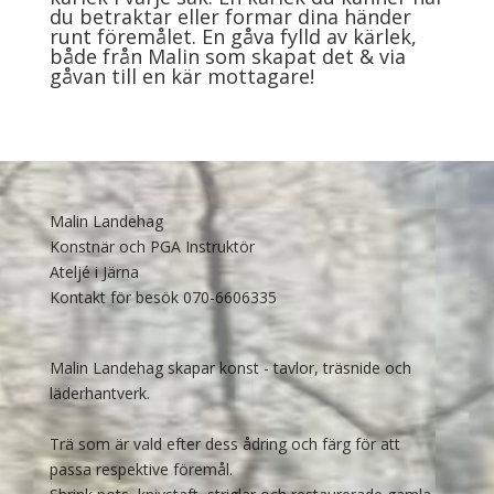
du betraktar eller formar dina händer
runt föremålet. En gåva fylld av kärlek,
både från Malin som skapat det & via
gåvan till en kär mottagare!
Malin Landehag
Konstnär och PGA Instruktör
Ateljé i Järna
Kontakt för besök 070-6606335
Malin Landehag skapar konst - tavlor, träsnide och
läderhantverk.
Trä som är vald efter dess ådring och färg för att
passa respektive föremål.