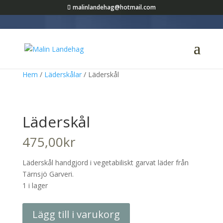
malinlandehag@hotmail.com
Hem
/
Läderskålar
/ Läderskål
Läderskål
475,00
kr
Läderskål handgjord i vegetabiliskt garvat läder från
Tärnsjö Garveri.
1 i lager
Läderskål
Lägg till i varukorg
mängd