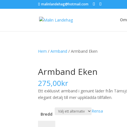
malinlandehag@hotmail.com
Om 
Hem
/
Armband
/ Armband Eken
Armband Eken
275,00
kr
Ett exklusivt armband i genuint läder från Tär
elegant detalj till mer uppklädda tillfällen.
Rensa
Bredd
Armband