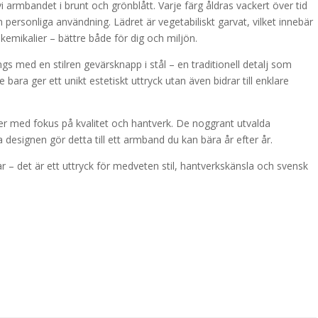
vi armbandet i brunt och grönblått. Varje färg åldras vackert över tid
 personliga användning. Lädret är vegetabiliskt garvat, vilket innebär
 kemikalier – bättre både för dig och miljön.
gs med en stilren gevärsknapp i stål – en traditionell detalj som
 bara ger ett unikt estetiskt uttryck utan även bidrar till enklare
ier med fokus på kvalitet och hantverk. De noggrant utvalda
esignen gör detta till ett armband du kan bära år efter år.
 – det är ett uttryck för medveten stil, hantverkskänsla och svensk