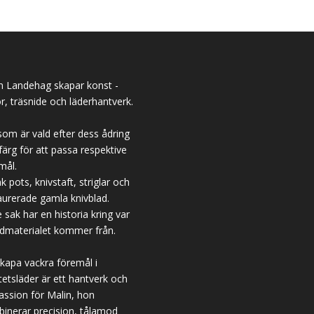
n Landehag skapar konst -
or, träsnide och läderhantverk.
som är vald efter dess ådring
färg för att passa respektive
mål.
k pots, knivstaft, striglar och
aurerade gamla knivblad.
e sak har en historia kring var
dmaterialet kommer från.
skapa vackra föremål i
itetsläder är ett hantverk och
assion för Malin, hon
inerar precision, tålamod