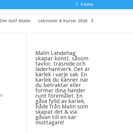
0 Items
Om Golf-Malin
Lektioner & Kurser 2026
Malin Landehag
skapar konst, såsom
tavlor, träsnide och
läderhantverk. Det är
kärlek i varje sak. En
kärlek du känner när
du betraktar eller
formar dina händer
runt föremålet. En
en
gåva fylld av kärlek,
både från Malin som
skapat det & via
gåvan till en kär
mottagare!