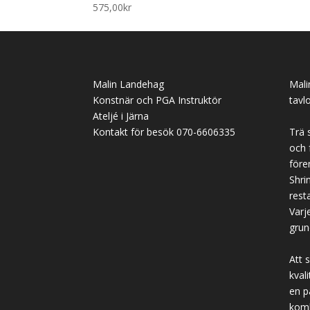
575,00
kr
Malin Landehag
Mali
Konstnär och PGA Instruktör
tavl
Ateljé i Järna
Kontakt för besök 070-6606335
Trä 
och 
före
Shrin
rest
Varj
grun
Att 
kval
en p
komb